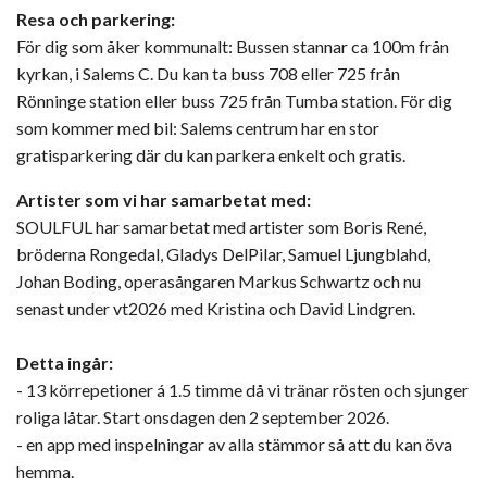
Resa och parkering:
För dig som åker kommunalt: Bussen stannar ca 100m från
kyrkan, i Salems C. Du kan ta buss 708 eller 725 från
Rönninge station eller buss 725 från Tumba station. För dig
som kommer med bil: Salems centrum har en stor
gratisparkering där du kan parkera enkelt och gratis.
Artister som vi har samarbetat med:
SOULFUL har samarbetat med artister som Boris René,
bröderna Rongedal, Gladys DelPilar, Samuel Ljungblahd,
Johan Boding, operasångaren Markus Schwartz och nu
senast under vt2026 med Kristina och David Lindgren.
Detta ingår:
- 13 körrepetioner á 1.5 timme då vi tränar rösten och sjunger
roliga låtar. Start onsdagen den 2 september 2026.
- en app med inspelningar av alla stämmor så att du kan öva
hemma.