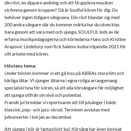
din röst, en djupare andning och att få uppleva musiken
strömma genom kroppen? Då är Soulful kören för dig. Du
behöver ingen tidigare sångvana. Din röst blandar sig med
200 andra sångare där du kommer märka hur du utvecklas
bara genom att vara med och sjunga. SOULFUL leds av de
erfarna musikpedagogerna och körledarna Hans och Kristine
Arapovic Lindetorp som fick Salems kulturstipendie 2021 för
sitt arbete med kören.
Höstens tema:
Under hösten kommer vi att gå loss på ABBAs stora hits och
härliga låtar. Vi sjunger låtarna i egna roliga arrangemang
specialskrivna för kören, så att alla körsångare får möjlighet
att sjunga utifrån sin nivå och potential.
Framåt jul breddar vi repertoaren att till julsånger i både
klassisk, pop- och jazz-skrud. Terminen avslutas med
julkonserter i början av december.
Att sjunga i kör är fantastiskt kul. Körsång har även bevisat