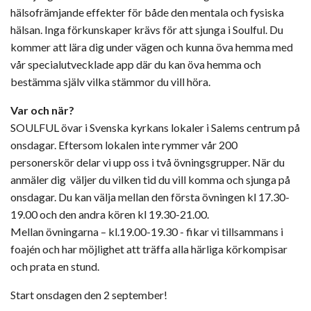
hälsofrämjande effekter för både den mentala och fysiska
hälsan. Inga förkunskaper krävs för att sjunga i Soulful. Du
kommer att lära dig under vägen och kunna öva hemma med
vår specialutvecklade app där du kan öva hemma och
bestämma själv vilka stämmor du vill höra.
Var och när?
SOULFUL övar i Svenska kyrkans lokaler i Salems centrum på
onsdagar. Eftersom lokalen inte rymmer vår 200
personerskör delar vi upp oss i två övningsgrupper. När du
anmäler dig väljer du vilken tid du vill komma och sjunga på
onsdagar. Du kan välja mellan den första övningen kl 17.30-
19.00 och den andra kören kl 19.30-21.00.
Mellan övningarna – kl.19.00-19.30 - fikar vi tillsammans i
foajén och har möjlighet att träffa alla härliga körkompisar
och prata en stund.
Start onsdagen den 2 september!